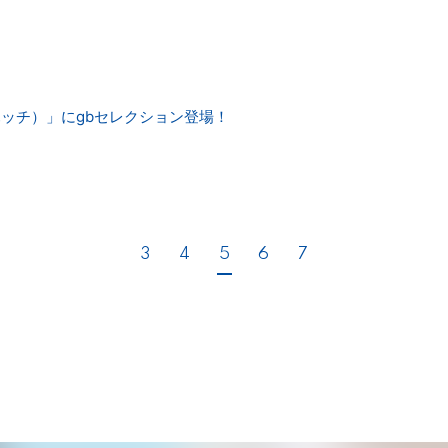
ハッチ）」にgbセレクション登場！
3
4
5
6
7