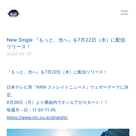
HOME
INFORMATION
New Single 『もっと、光へ』を7月22日（水）に配信
SCHEDULE
PROFILE
リリース！
2026.06.29
VIDEO
DISCOGRAPHY
BLOG
MOVIE
『もっと、光へ』を7月22日（水）に配信リリース！
RADIO
PHOTO
日本テレビ系『NNN ストレイトニュース』ウェザーテーマに決
定、
Q&A
6月29日（月）より番組内でオンエアがスタート！！
毎週月～日：
11:30-11:45
https://www.ntv.co.jp/straight/