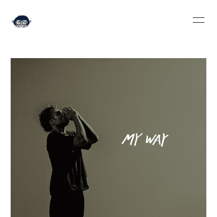
HOME
INFORMATION
SCHEDULE
PROFILE
VIDEO
DISCOGRAPHY
BLOG
MOVIE
RADIO
PHOTO
Q&A