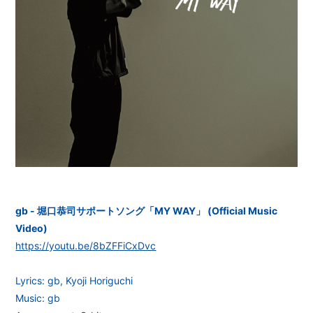
gb - 堀口恭司サポートソング「MY WAY」 (Official Music
Video)
https://youtu.be/8bZFFiCxDvc
Lyrics: gb, Kyoji Horiguchi
Music: gb