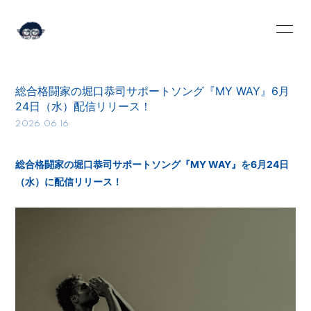
HOME
INFORMATION
総合格闘家の堀口恭司サポートソング『MY WAY』6月
SCHEDULE
PROFILE
24日（水）配信リリース！
2026.06.16
VIDEO
DISCOGRAPHY
BLOG
MOVIE
総合格闘家の堀口恭司サポートソング『MY WAY』を6月24日
（水）に配信リリース！
RADIO
PHOTO
Q&A