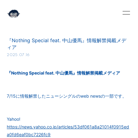
HOME
INFORMATION
『Nothing Special feat. 中山優馬』情報解禁掲載メデ
SCHEDULE
PROFILE
ィア
2025.07.16
VIDEO
DISCOGRAPHY
BLOG
MOVIE
『Nothing Special feat. 中山優馬』情報解禁掲載メディア
RADIO
PHOTO
7/15に情報解禁したニューシングルのweb newsの一部です。
Q&A
Yahoo!
https://news.yahoo.co.jp/articles/53df061a8a21014f0915ed
a0fd6eaf0bc7226fc9