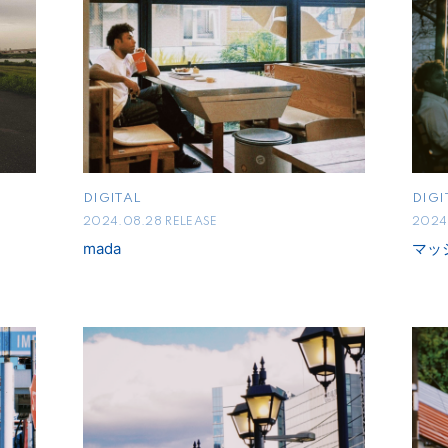
DIGITAL
DIGI
2024.08.28 RELEASE
2024.
mada
マッ