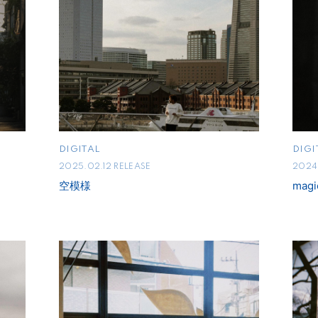
DIGITAL
DIGI
2025.02.12 RELEASE
2024.
空模様
magi