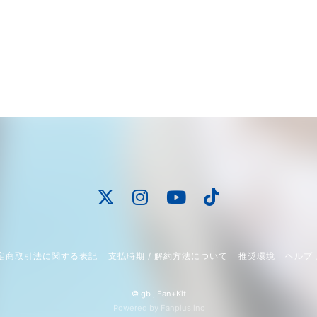
定商取引法に関する表記
支払時期 / 解約方法について
推奨環境
ヘルプ 
© gb ,
Fan+Kit
Powered by Fanplus.inc