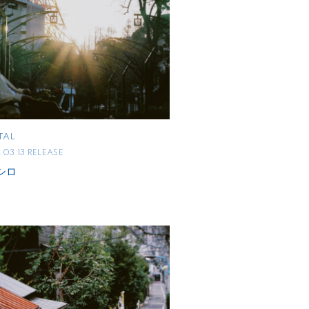
TAL
03.13 RELEASE
シロ