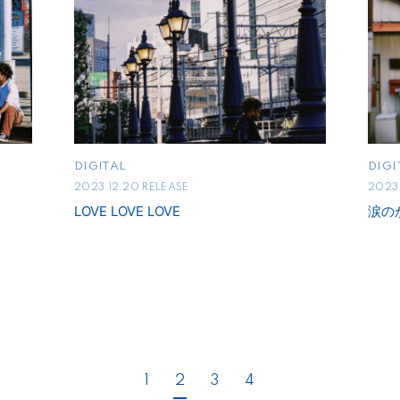
DIGITAL
DIGI
2023.12.20 RELEASE
2023.
LOVE LOVE LOVE
涙の
1
2
3
4